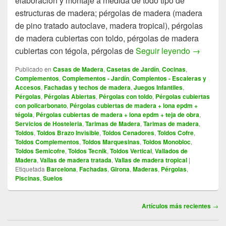
elaboración y montaje a medida de todo tipo de
estructuras de madera; pérgolas de madera (madera
de pino tratado autoclave, madera tropical), pérgolas
de madera cubiertas con toldo, pérgolas de madera
cubiertas con tégola, pérgolas de
Seguir leyendo
FUSTMAR –
→
Publicado en
Casas de Madera
,
Casetas de Jardín
,
Cocinas
,
Complementos
,
Complementos - Jardín
,
Complentos - Escaleras y
Accesos
,
Fachadas y techos de madera
,
Juegos Infantiles
,
Pérgolas
,
Pérgolas Abiertas
,
Pérgolas con toldo
,
Pérgolas cubiertas
con policarbonato
,
Pérgolas cubiertas de madera + lona epdm +
tégola
,
Pérgolas cubiertas de madera + lona epdm + teja de obra
,
Servicios de Hosteleria
,
Tarimas de Madera
,
Tarimas de madera
,
Toldos
,
Toldos Brazo Invisible
,
Toldos Cenadores
,
Toldos Cofre
,
Toldos Complementos
,
Toldos Marquesinas
,
Toldos Monobloc
,
Toldos Semicofre
,
Toldos Tecnik
,
Toldos Vertical
,
Vallados de
Madera
,
Vallas de madera tratada
,
Vallas de madera tropical
|
Etiquetada
Barcelona
,
Fachadas
,
Girona
,
Maderas
,
Pérgolas
,
Piscinas
,
Suelos
Navegación
Artículos más recientes
→
por