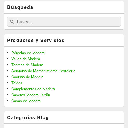
los
Primary
artículos
Búsqueda
Sidebar
Widget
Area
Search
Search
for:
Productos y Servicios
Pérgolas de Madera
Vallas de Madera
Tarimas de Madera
Servicios de Mantenimiento Hostelería
Cocinas de Madera
Toldos
Complementos de Madera
Casetas Madera Jardín
Casas de Madera
Categorías Blog