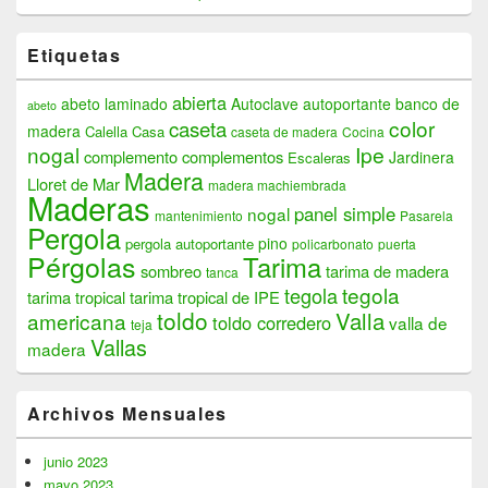
Etiquetas
abierta
abeto laminado
Autoclave
autoportante
banco de
abeto
color
caseta
madera
Calella
Casa
caseta de madera
Cocina
nogal
Ipe
complemento
complementos
Jardinera
Escaleras
Madera
Lloret de Mar
madera machiembrada
Maderas
panel simple
nogal
mantenimiento
Pasarela
Pergola
pino
pergola autoportante
policarbonato
puerta
Pérgolas
Tarima
sombreo
tarima de madera
tanca
tegola
tegola
tarima tropical
tarima tropical de IPE
toldo
Valla
americana
toldo corredero
valla de
teja
Vallas
madera
Archivos Mensuales
junio 2023
mayo 2023