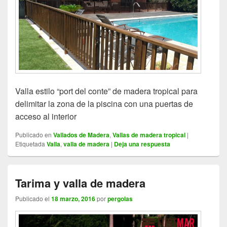
Valla estilo “port del conte” de madera tropical para
delimitar la zona de la piscina con una puertas de
acceso al interior
Publicado en
Vallados de Madera
,
Vallas de madera tropical
|
Etiquetada
Valla
,
valla de madera
|
Deja una respuesta
Tarima y valla de madera
Publicado el
18 marzo, 2016
por
pergolas