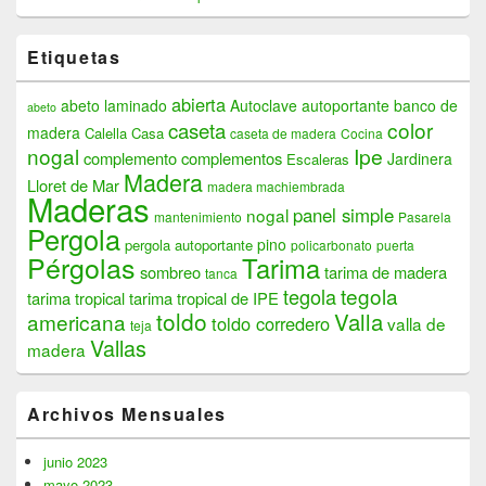
Etiquetas
abierta
abeto laminado
Autoclave
autoportante
banco de
abeto
color
caseta
madera
Calella
Casa
caseta de madera
Cocina
nogal
Ipe
complemento
complementos
Jardinera
Escaleras
Madera
Lloret de Mar
madera machiembrada
Maderas
panel simple
nogal
mantenimiento
Pasarela
Pergola
pino
pergola autoportante
policarbonato
puerta
Pérgolas
Tarima
sombreo
tarima de madera
tanca
tegola
tegola
tarima tropical
tarima tropical de IPE
toldo
Valla
americana
toldo corredero
valla de
teja
Vallas
madera
Archivos Mensuales
junio 2023
mayo 2023