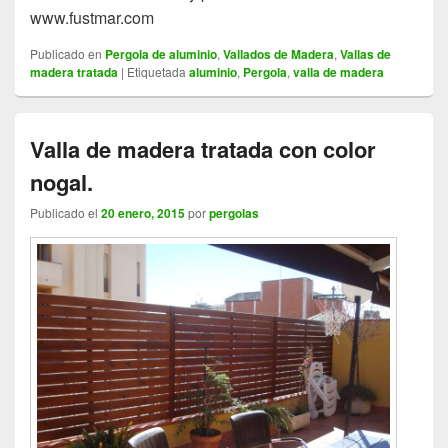
www.fustmar.com
Publicado en
Pergola de aluminio
,
Vallados de Madera
,
Vallas de
madera tratada
|
Etiquetada
aluminio
,
Pergola
,
valla de madera
Valla de madera tratada con color
nogal.
Publicado el
20 enero, 2015
por
pergolas