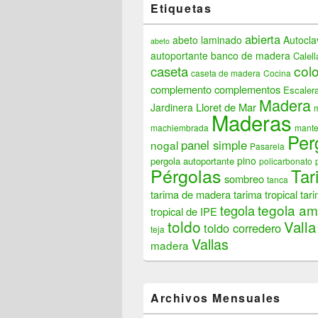
Etiquetas
abierta
abeto laminado
Autocla
abeto
autoportante
banco de madera
Calell
col
caseta
caseta de madera
Cocina
complemento
complementos
Escaler
Madera
Lloret de Mar
Jardinera
Maderas
machiembrada
mante
Per
panel simple
nogal
Pasarela
pino
pergola autoportante
policarbonato
Pérgolas
Tar
sombreo
tanca
tarima de madera
tarima tropical
tar
tegola am
tegola
tropical de IPE
toldo
Valla
toldo corredero
teja
Vallas
madera
Archivos Mensuales