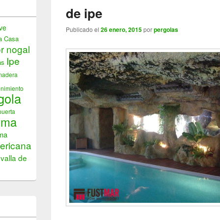
de ipe
ve
Publicado el
26 enero, 2015
por
pergolas
a
Casa
or nogal
Ipe
as
madera
nimiento
gola
puerta
ima
ima
ericana
valla de