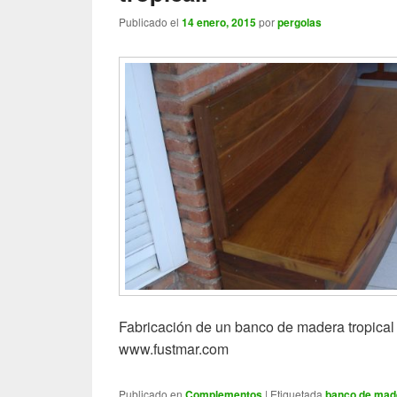
Publicado el
14 enero, 2015
por
pergolas
Fabricación de un banco de madera tropical 
www.fustmar.com
Publicado en
Complementos
|
Etiquetada
banco de mad