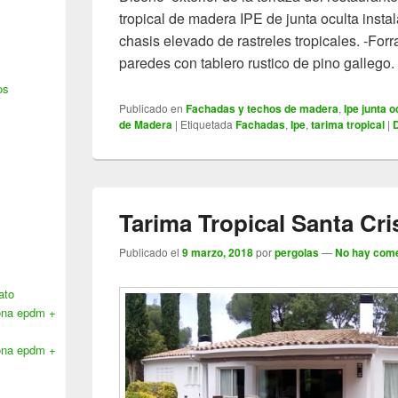
tropical de madera IPE de junta oculta inst
chasis elevado de rastreles tropicales. -Forra
paredes con tablero rustico de pino gallego.
os
Publicado en
Fachadas y techos de madera
,
Ipe junta o
de Madera
|
Etiquetada
Fachadas
,
Ipe
,
tarima tropical
|
Tarima Tropical Santa Cri
Publicado el
9 marzo, 2018
por
pergolas
—
No hay come
ato
lona epdm +
lona epdm +