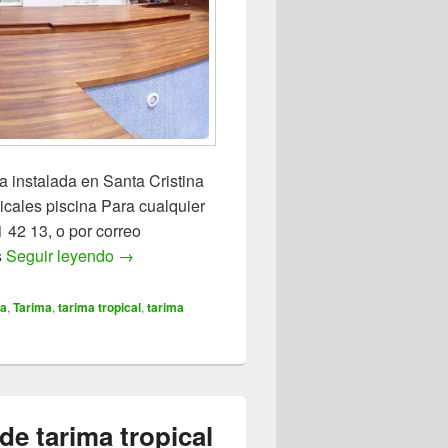
a instalada en Santa Cristina
icales piscina Para cualquier
 42 13, o por correo
s
Seguir leyendo
Tarima Tropical Santa Cristina de Aro
→
a
,
Tarima
,
tarima tropical
,
tarima
de tarima tropical