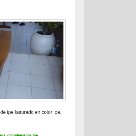
de ipe lasurado en color ipe.
era
,
complemento
,
Ipe