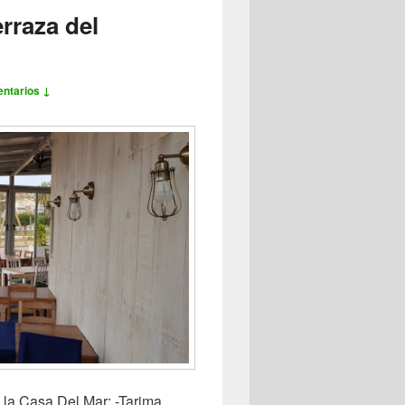
rraza del
ntarios ↓
e la Casa Del Mar: -Tarima