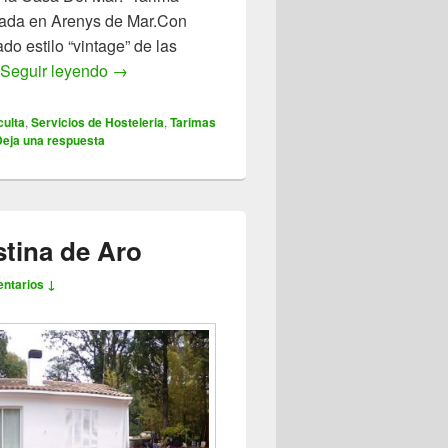
alada en Arenys de Mar.Con
do estilo “vintage” de las
Seguir leyendo
La Casa Del Mar diseño terraza del restaurante
→
culta
,
Servicios de Hosteleria
,
Tarimas
Deja una respuesta
stina de Aro
ntarios ↓