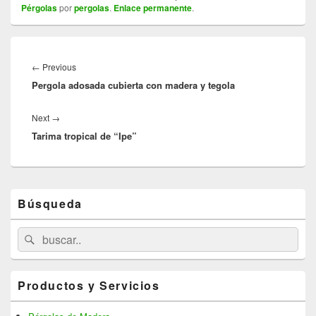
Pérgolas
por
pergolas
.
Enlace permanente
.
Navegación
de
←
Previous
Previous
entradas
Pergola adosada cubierta con madera y tegola
post:
Next
→
Next
Tarima tropical de “Ipe”
post:
Primary
Búsqueda
Sidebar
Widget
Area
Search
Search
for:
Productos y Servicios