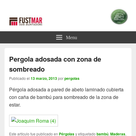
Blog Pérgolas
Blog sobre Pérgolas
Menu
Pergola adosada con zona de
sombreado
Publicado el
13 marzo, 2013
por
pergolas
Pérgola adosada a pared de abeto laminado cubierta
con caña de bambú para sombreado de la zona de
estar.
Este artículo fue publicado en
Pérgolas
y etiquetado
bambú
,
Maderas
,