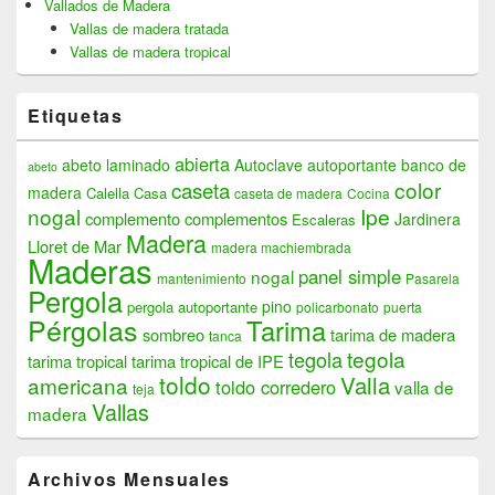
Vallados de Madera
Vallas de madera tratada
Vallas de madera tropical
Etiquetas
abierta
abeto laminado
Autoclave
autoportante
banco de
abeto
color
caseta
madera
Calella
Casa
caseta de madera
Cocina
nogal
Ipe
complemento
complementos
Jardinera
Escaleras
Madera
Lloret de Mar
madera machiembrada
Maderas
panel simple
nogal
mantenimiento
Pasarela
Pergola
pino
pergola autoportante
policarbonato
puerta
Pérgolas
Tarima
sombreo
tarima de madera
tanca
tegola
tegola
tarima tropical
tarima tropical de IPE
toldo
Valla
americana
toldo corredero
valla de
teja
Vallas
madera
Archivos Mensuales