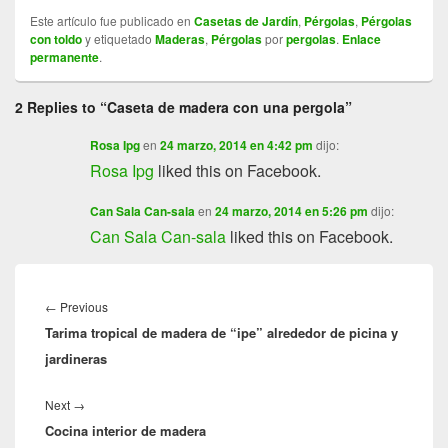
Este artículo fue publicado en
Casetas de Jardín
,
Pérgolas
,
Pérgolas
con toldo
y etiquetado
Maderas
,
Pérgolas
por
pergolas
.
Enlace
permanente
.
2 Replies to “Caseta de madera con una pergola”
Rosa Ipg
en
24 marzo, 2014 en 4:42 pm
dijo:
Rosa Ipg
liked this on Facebook.
Can Sala Can-sala
en
24 marzo, 2014 en 5:26 pm
dijo:
Can Sala Can-sala
liked this on Facebook.
Navegación
de
←
Previous
Previous
entradas
Tarima tropical de madera de “ipe” alrededor de picina y
post:
jardineras
Next
→
Next
Cocina interior de madera
post: