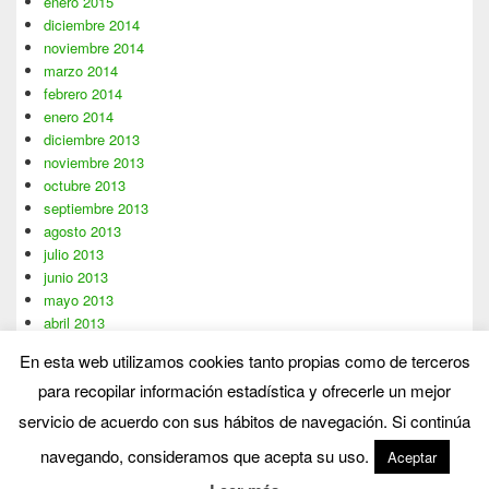
enero 2015
diciembre 2014
noviembre 2014
marzo 2014
febrero 2014
enero 2014
diciembre 2013
noviembre 2013
octubre 2013
septiembre 2013
agosto 2013
julio 2013
junio 2013
mayo 2013
abril 2013
marzo 2013
En esta web utilizamos cookies tanto propias como de terceros
febrero 2013
para recopilar información estadística y ofrecerle un mejor
enero 2013
servicio de acuerdo con sus hábitos de navegación. Si continúa
navegando, consideramos que acepta su uso.
Aceptar
Copyright © 2026
Blog Pérgolas
. Todos los Derechos Reservados.
Theme: Catch Box by
Catch Themes