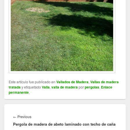
Este artículo fue publicado en
Vallados de Madera
,
Vallas de madera
tratada
y etiquetado
Valla
,
valla de madera
por
pergolas
.
Enlace
permanente
.
Navegación
de
←
Previous
Previous
entradas
Pergola de madera de abeto laminado con techo de caña
post: