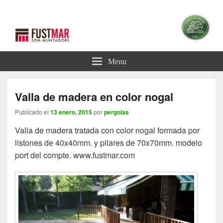
Blog Pérgolas
Blog sobre Pérgolas
Menu
Valla de madera en color nogal
Publicado el
13 enero, 2015
por
pergolas
Valla de madera tratada con color nogal formada por
listones de 40x40mm. y pilares de 70x70mm. modelo
port del compte. www.fustmar.com