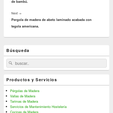
de bambú.
Next
→
Next
Pergola de madera de abeto laminado acabada con
post:
tegola americana.
Primary
Búsqueda
Sidebar
Widget
Area
Search
Search
for:
Productos y Servicios
Pérgolas de Madera
Vallas de Madera
Tarimas de Madera
Servicios de Mantenimiento Hostelería
Cocinas de Madera