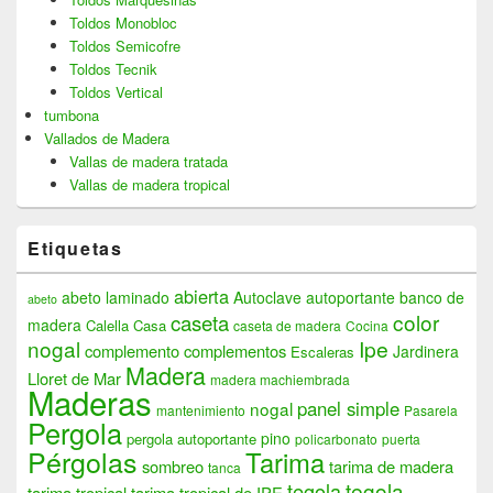
Toldos Monobloc
Toldos Semicofre
Toldos Tecnik
Toldos Vertical
tumbona
Vallados de Madera
Vallas de madera tratada
Vallas de madera tropical
Etiquetas
abierta
abeto laminado
Autoclave
autoportante
banco de
abeto
color
caseta
madera
Calella
Casa
caseta de madera
Cocina
nogal
Ipe
complemento
complementos
Jardinera
Escaleras
Madera
Lloret de Mar
madera machiembrada
Maderas
panel simple
nogal
mantenimiento
Pasarela
Pergola
pino
pergola autoportante
policarbonato
puerta
Pérgolas
Tarima
sombreo
tarima de madera
tanca
tegola
tegola
tarima tropical
tarima tropical de IPE