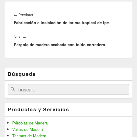
Navegación
de
←
Previous
Previous
entradas
Fabricación e instalación de tarima tropical de ipe
post:
Next
→
Next
Pergola de madera acabada con toldo corredero.
post:
Primary
Búsqueda
Sidebar
Widget
Area
Search
Search
for:
Productos y Servicios
Pérgolas de Madera
Vallas de Madera
Tarimas de Madera