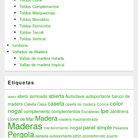
Toldos Complementos
Toldos Marquesinas
Toldos Monobloc
Toldos Semicofre
Toldos Tecnik
Toldos Vertical
tumbona
Vallados de Madera
Vallas de madera tratada
Vallas de madera tropical
Etiquetas
abierta
abeto laminado
Autoclave
autoportante
banco de
abeto
color
caseta
madera
Calella
Casa
caseta de madera
Cocina
nogal
Ipe
complemento
complementos
Jardinera
Escaleras
Madera
Lloret de Mar
madera machiembrada
Maderas
panel simple
nogal
mantenimiento
Pasarela
Pergola
pino
pergola autoportante
policarbonato
puerta