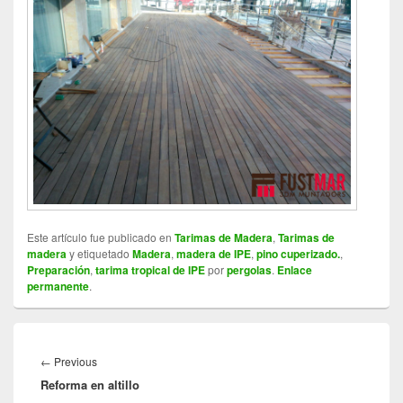
Este artículo fue publicado en
Tarimas de Madera
,
Tarimas de
madera
y etiquetado
Madera
,
madera de IPE
,
pino cuperizado.
,
Preparación
,
tarima tropical de IPE
por
pergolas
.
Enlace
permanente
.
Navegación
de
←
Previous
Previous
entradas
Reforma en altillo
post: