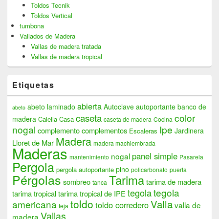
Toldos Tecnik
Toldos Vertical
tumbona
Vallados de Madera
Vallas de madera tratada
Vallas de madera tropical
Etiquetas
abierta
abeto laminado
Autoclave
autoportante
banco de
abeto
color
caseta
madera
Calella
Casa
caseta de madera
Cocina
nogal
Ipe
complemento
complementos
Jardinera
Escaleras
Madera
Lloret de Mar
madera machiembrada
Maderas
panel simple
nogal
mantenimiento
Pasarela
Pergola
pino
pergola autoportante
policarbonato
puerta
Pérgolas
Tarima
sombreo
tarima de madera
tanca
tegola
tegola
tarima tropical
tarima tropical de IPE
toldo
Valla
americana
toldo corredero
valla de
teja
Vallas
madera