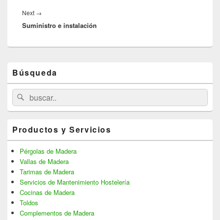
Next
→
Next
Suministro e instalación
post:
Primary
Búsqueda
Sidebar
Widget
Area
Search
Search
for:
Productos y Servicios
Pérgolas de Madera
Vallas de Madera
Tarimas de Madera
Servicios de Mantenimiento Hostelería
Cocinas de Madera
Toldos
Complementos de Madera