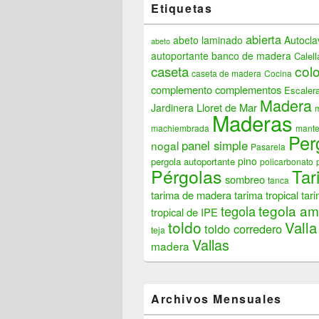
Etiquetas
abierta
abeto laminado
Autocla
abeto
autoportante
banco de madera
Calell
col
caseta
caseta de madera
Cocina
complemento
complementos
Escaler
Madera
Lloret de Mar
Jardinera
Maderas
machiembrada
mante
Per
panel simple
nogal
Pasarela
pino
pergola autoportante
policarbonato
Pérgolas
Tar
sombreo
tanca
tarima de madera
tarima tropical
tar
tegola am
tegola
tropical de IPE
toldo
Valla
toldo corredero
teja
Vallas
madera
Archivos Mensuales