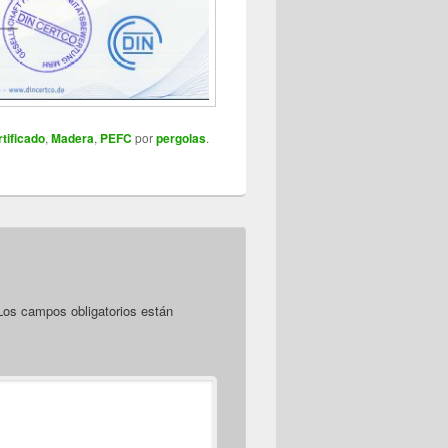
rtificado
,
Madera
,
PEFC
por
pergolas
.
os campos obligatorios están