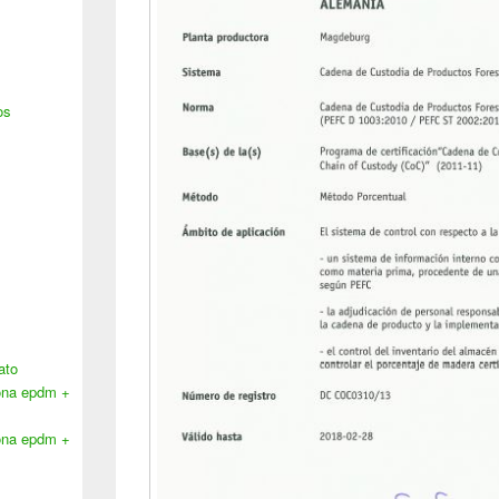
os
ato
lona epdm +
lona epdm +