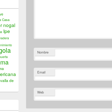
ve
a
Casa
or nogal
Ipe
as
madera
nimiento
gola
Nombre
puerta
ima
ima
Email
ericana
valla de
Web