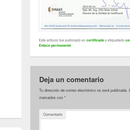
Este artículo fue publicado en
certificado
y etiquetado
ce
Enlace permanente
.
Deja un comentario
Tu dirección de correo electrónico no será publicada.
L
marcados con
*
Comentario